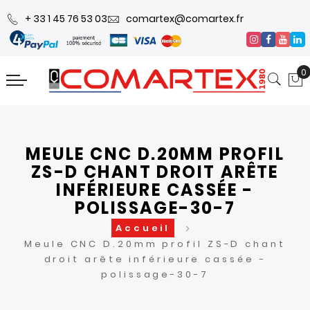
+ 33 1 45 76 53 03
comartex@comartex.fr
0
MEULE CNC D.20MM PROFIL
ZS-D CHANT DROIT ARÊTE
INFÉRIEURE CASSÉE -
POLISSAGE-30-7
Accueil
Meule CNC D.20mm profil ZS-D chant
droit arête inférieure cassée -
polissage-30-7