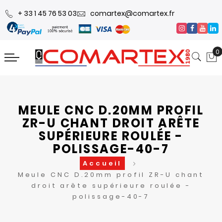
+ 33 1 45 76 53 03
comartex@comartex.fr
0
MEULE CNC D.20MM PROFIL
ZR-U CHANT DROIT ARÊTE
SUPÉRIEURE ROULÉE -
POLISSAGE-40-7
Accueil
Meule CNC D.20mm profil ZR-U chant
droit arête supérieure roulée -
polissage-40-7