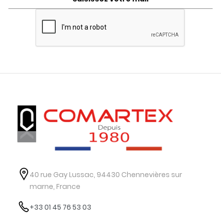
40 rue Gay Lussac, 94430 Chennevières sur
marne, France
+33 01 45 76 53 03