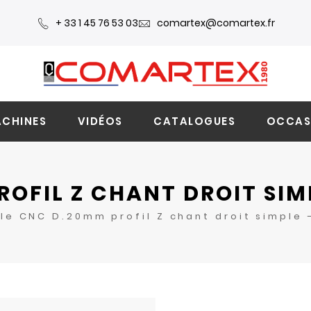
+ 33 1 45 76 53 03
comartex@comartex.fr
CHINES
VIDÉOS
CATALOGUES
OCCAS
OFIL Z CHANT DROIT SIM
le CNC D.20mm profil Z chant droit simple 