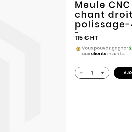
Meule CNC 
chant droi
polissage-
115 €
Vous pouvez gagner
2
aux
clients
inscrits.
-
+
AJO