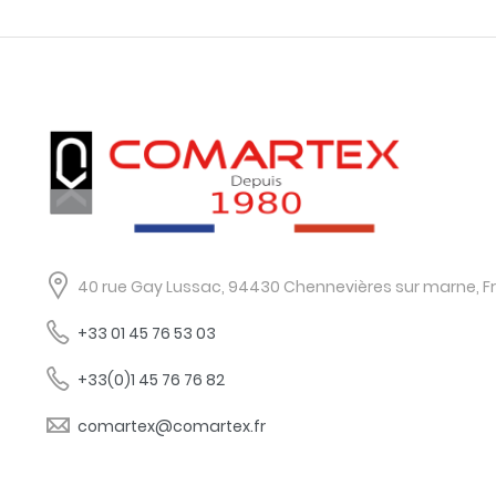
40 rue Gay Lussac, 94430 Chennevières sur marne, F
+33 01 45 76 53 03
+33(0)1 45 76 76 82
comartex@comartex.fr