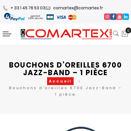
+ 33 1 45 76 53 03
comartex@comartex.fr
0
BOUCHONS D’OREILLES 6700
JAZZ-BAND – 1 PIÈCE
Accueil
Bouchons d’oreilles 6700 Jazz-Band –
1 pièce
Skip
Skip