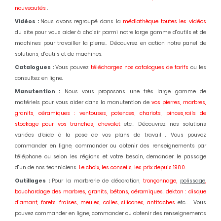
nouveautés
.
Vidéos :
Nous avons regroupé dans la
médiathèque toutes les vidéos
du site pour vous aider à choisir parmi notre large gamme d'outils et de
machines pour travailler la pierre... Découvrez en action notre panel de
solutions, d'outils et de machines.
Catalogues :
Vous pouvez
téléchargez nos catalogues de tarifs
ou les
consultez en ligne.
Manutention :
Nous vous proposons une très large gamme de
matériels pour vous aider dans la manutention de
vos pierres, marbres,
granits, céramiques : ventouses, potences, chariots, pinces,rails de
stockage pour vos tranches, chevalet
etc... Découvrez nos solutions
variées d’aide à la pose de vos plans de travail . Vous pouvez
commander en ligne, commander ou obtenir des renseignements par
téléphone ou selon les régions et votre besoin, demander le passage
d'un de nos techniciens.
Le choix, les conseils, les prix depuis 1980
.
Outillages :
Pour la marbrerie de décoration,
tronçonnage,
polissage
,
bouchardage des marbres, granits, bétons, céramiques, dekton : disque
diamant, forets, fraises, meules, colles, silicones, antitaches
etc... Vous
pouvez commander en ligne, commander ou obtenir des renseignements