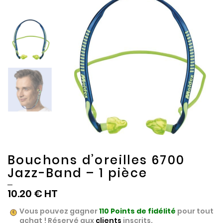
to
to
the
the
end
beginning
of
of
the
the
images
images
gallery
gallery
Bouchons d’oreilles 6700
Jazz-Band – 1 pièce
10.20 €
Vous pouvez gagner
110
Points de fidélité
pour tout
achat ! Réservé aux
clients
inscrits.