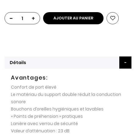
-
+
AJOUTER AU PANIER
Détails
Avantages:
Confort de port élevé
Le matériau du support double réduit la conduction
sonore
Bouchons d’oreilles hygiéniques et lavables
« Points de préhension » pratiques
Lanière avec verrou de sécurité
Valeur d’atténuation : 23 dB