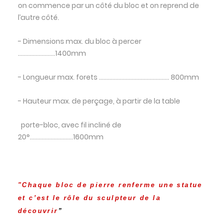
on commence par un côté du bloc et on reprend de
l’autre côté.
- Dimensions max. du bloc à percer
.........................1400mm
- Longueur max. forets ............................................... 800mm
- Hauteur max. de perçage, à partir de la table
porte-bloc, avec fil incliné de
20°.............................1600mm
"Chaque bloc de pierre renferme une statue
et c’est le rôle du sculpteur de la
découvrir
”