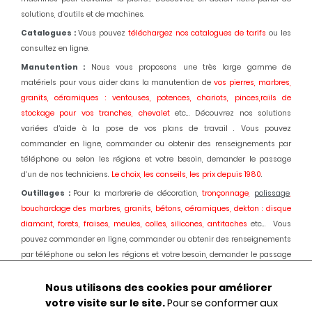
solutions, d'outils et de machines.
Catalogues :
Vous pouvez
téléchargez nos catalogues de tarifs
ou les
consultez en ligne.
Manutention :
Nous vous proposons une très large gamme de
matériels pour vous aider dans la manutention de
vos pierres, marbres,
granits, céramiques : ventouses, potences, chariots, pinces,rails de
stockage pour vos tranches, chevalet
etc... Découvrez nos solutions
variées d’aide à la pose de vos plans de travail . Vous pouvez
commander en ligne, commander ou obtenir des renseignements par
téléphone ou selon les régions et votre besoin, demander le passage
d'un de nos techniciens.
Le choix, les conseils, les prix depuis 1980
.
Outillages :
Pour la marbrerie de décoration,
tronçonnage,
polissage
,
bouchardage des marbres, granits, bétons, céramiques, dekton : disque
diamant, forets, fraises, meules, colles, silicones, antitaches
etc... Vous
pouvez commander en ligne, commander ou obtenir des renseignements
par téléphone ou selon les régions et votre besoin, demander le passage
d'un de nos techniciens.
Le choix, les conseils, les prix depuis 1980.
Nous utilisons des cookies pour améliorer
Machines :
Pour la marbrerie de décoration, usinage et
polissage
des
votre visite sur le site.
Pour se conformer aux
marbres, granits, bétons, céramiques, dekton :
Débiteuses, découpes jet