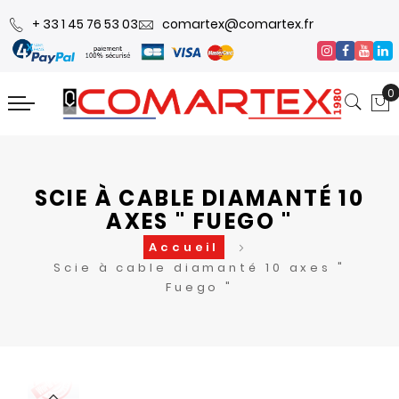
+ 33 1 45 76 53 03
comartex@comartex.fr
0
SCIE À CABLE DIAMANTÉ 10
AXES " FUEGO "
Accueil
Scie à cable diamanté 10 axes "
Fuego "
Skip
Skip