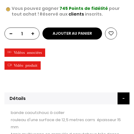
Vous pouvez gagner
745
Points de fidélité
pour
tout achat ! Réservé aux
clients
inscrits.
-
+
AJOUTER AU PANIER
Vidéos associées
Vidéo produit
Détails
bande caoutchouc à coller
rouleau d'une surface de 12,5 metres carrs épaisseur 15
mm