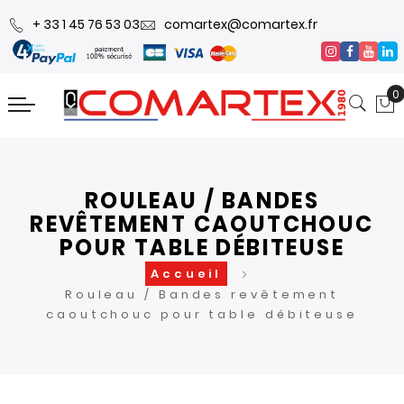
+ 33 1 45 76 53 03
comartex@comartex.fr
0
ROULEAU / BANDES
REVÊTEMENT CAOUTCHOUC
POUR TABLE DÉBITEUSE
Accueil
Rouleau / Bandes revêtement
caoutchouc pour table débiteuse