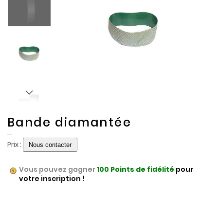
of
of
the
the
images
images
gallery
gallery
Bande diamantée
Prix :
Vous pouvez gagner
100
Points de fidélité
pour
votre inscription !