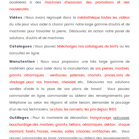
accéderez à des
machines d'occasion,
des promotions et des
nouveautés
.
Vidéos :
Nous avons regroupé dans la
médiathèque toutes les vidéos
du site pour vous aider à choisir parmi notre large gamme d'outils et de
machines pour travailler la pierre... Découvrez en action notre panel de
solutions, d'outils et de machines.
Catalogues :
Vous pouvez
téléchargez nos catalogues de tarifs
ou les
consultez en ligne.
Manutention :
Nous vous proposons une très large gamme de
matériels pour vous aider dans la manutention de
vos pierres, marbres,
granits, céramiques : ventouses, potences, chariots, pinces,rails de
stockage pour vos tranches, chevalet
etc... Découvrez nos solutions
variées d’aide à la pose de vos plans de travail . Vous pouvez
commander en ligne, commander ou obtenir des renseignements par
téléphone ou selon les régions et votre besoin, demander le passage
d'un de nos techniciens.
Le choix, les conseils, les prix depuis 1980
.
Outillages :
Pour la marbrerie de décoration,
tronçonnage,
polissage
,
bouchardage des marbres, granits, bétons, céramiques, dekton : disque
diamant, forets, fraises, meules, colles, silicones, antitaches
etc... Vous
pouvez commander en ligne, commander ou obtenir des renseignements